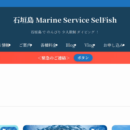
石垣島 Marine Service SelFish
石垣島 で のんびり 少人数制 ダイビング ！
ス情報
ご案内
各種料金
Blog
Vlog
お申し込み
＜緊急のご連絡＞
ボタン
Vlog
Vlog