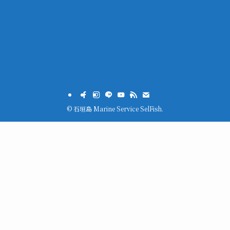
©
石垣島 Marine Service SelFish.