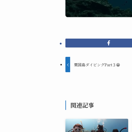
粟国島ダイビングPart３😁
関連記事