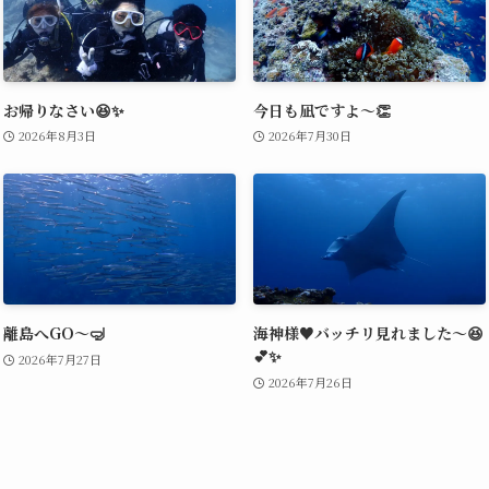
お帰りなさい😆✨
今日も凪ですよ～👏
2026年8月3日
2026年7月30日
離島へGO～🤿
海神様♥️バッチリ見れました～😆
💕✨
2026年7月27日
2026年7月26日