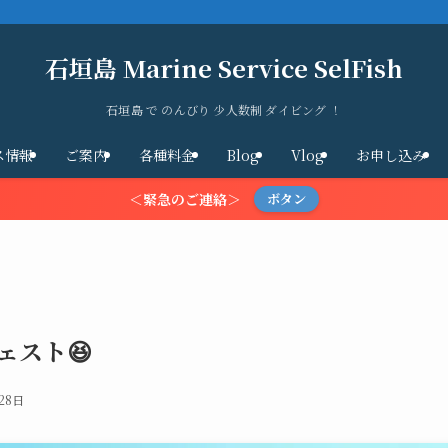
石垣島 Marine Service SelFish
石垣島 で のんびり 少人数制 ダイビング ！
ス情報
ご案内
各種料金
Blog
Vlog
お申し込み
＜緊急のご連絡＞
ボタン
ェスト😆
28日