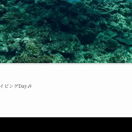
ビングDay🎶