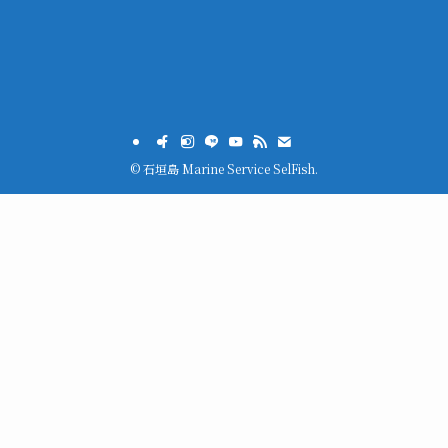
©
石垣島 Marine Service SelFish.