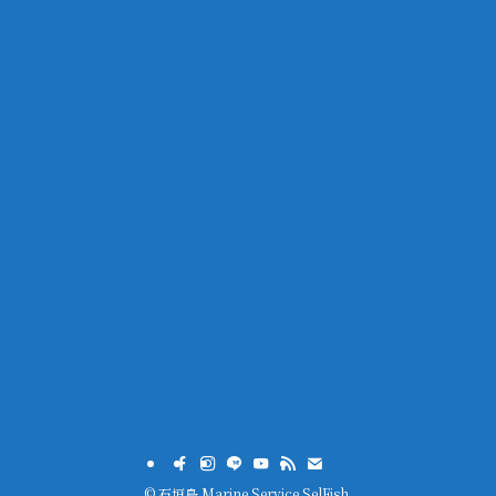
©
石垣島 Marine Service SelFish.