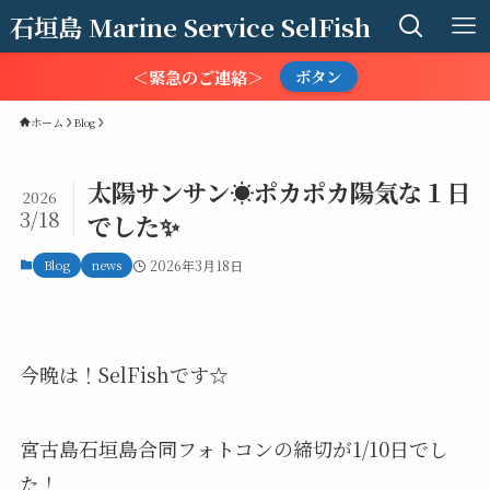
石垣島 Marine Service SelFish
＜緊急のご連絡＞
ボタン
ホーム
Blog
太陽サンサン☀️ポカポカ陽気な１日
2026
3/18
でした✨
Blog
news
2026年3月18日
今晩は！SelFishです☆
宮古島石垣島合同フォトコンの締切が1/10日でし
た！