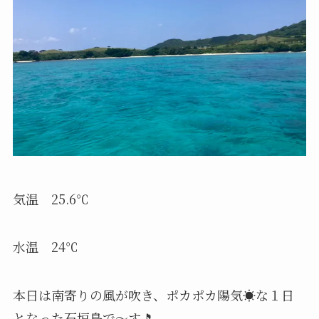
気温 25.6℃
水温 24℃
本日は南寄りの風が吹き、ポカポカ陽気☀️な１日
となった石垣島で〜す🎵