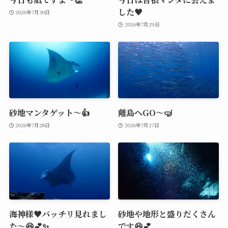
した♥️
2026年7月30日
2026年7月29日
砂地マンタゲット～👍
離島へGO～🤿
2026年7月28日
2026年7月27日
海神様♥️バッチリ見れまし
砂地や地形と盛りだくさん
た～😆💕✨
です😆💕