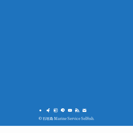
©
石垣島 Marine Service SelFish.