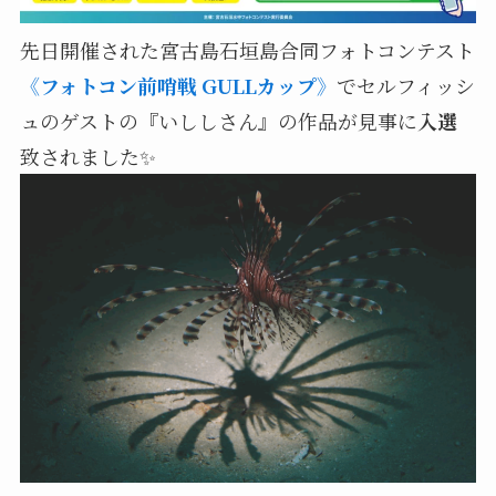
先日開催された宮古島石垣島合同フォトコンテスト
《フォトコン前哨戦 GULLカップ》
でセルフィッシ
ュのゲストの『いししさん』の作品が見事に
入選
致されました✨