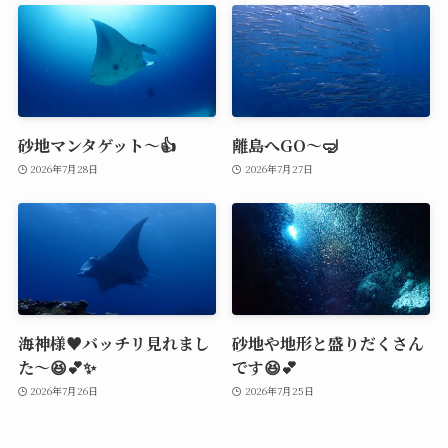
砂地マンタゲット～👍
離島へGO～🤿
2026年7月28日
2026年7月27日
海神様♥️バッチリ見れまし
砂地や地形と盛りだくさん
た～😆💕✨
です😆💕
2026年7月26日
2026年7月25日