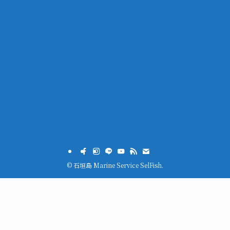
©
石垣島 Marine Service SelFish.