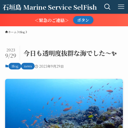
石垣島 Marine Service SelFish
＜緊急のご連絡＞
ボタン
ホーム
Blog
2023
今日も透明度抜群な海でした～✨
9/29
Blog
news
2023年9月29日