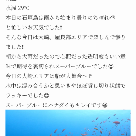
水温 29℃
本日の石垣島は雨から始まり曇りのち晴れ⛅
と忙しいお天気でした❗
そんな今日は大崎、屋良部エリアで楽しんで参り
ました❗
朝から大雨だったので心配だった透明度もいい意
味で期待を裏切られスーパーブルーでした😍
今日の大崎エリアは船が大集合～🚩
水中は混み合うかと思いきやほぼ貸し切り状態で
ラッキーでした😍
スーパーブルーにハナダイもキレイです😃