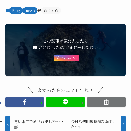
Blog
news
おすすめ
この記事が気に入ったら
いいね または フォローしてね！
Follow Me
よかったらシェアしてね！
青い水中で癒されました〜
今日も透明度抜群な海でし
🤗
た～✨