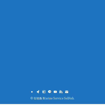
©
石垣島 Marine Service SelFish.