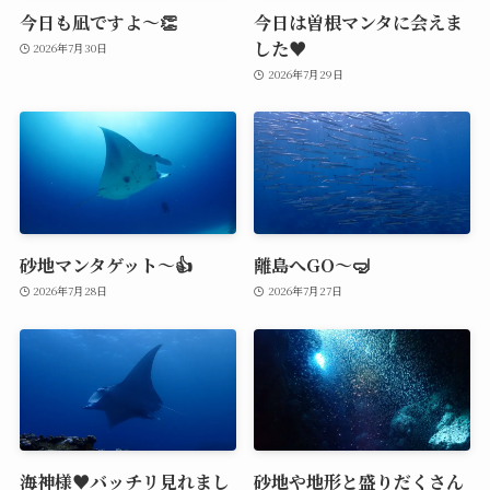
今日も凪ですよ～👏
今日は曽根マンタに会えま
した♥️
2026年7月30日
2026年7月29日
砂地マンタゲット～👍
離島へGO～🤿
2026年7月28日
2026年7月27日
海神様♥️バッチリ見れまし
砂地や地形と盛りだくさん