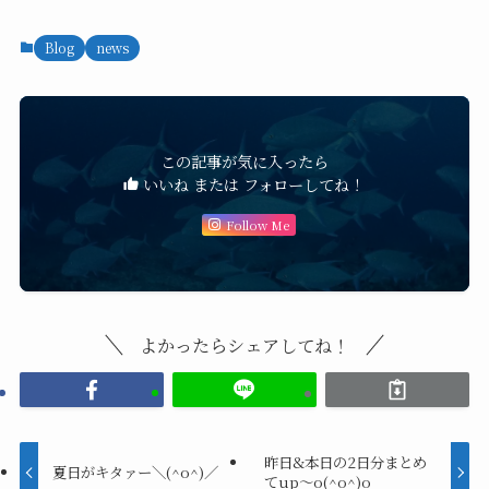
Blog
news
この記事が気に入ったら
いいね または フォローしてね！
Follow Me
よかったらシェアしてね！
昨日&本日の2日分まとめ
夏日がキタァー＼(^o^)／
てup～o(^o^)o