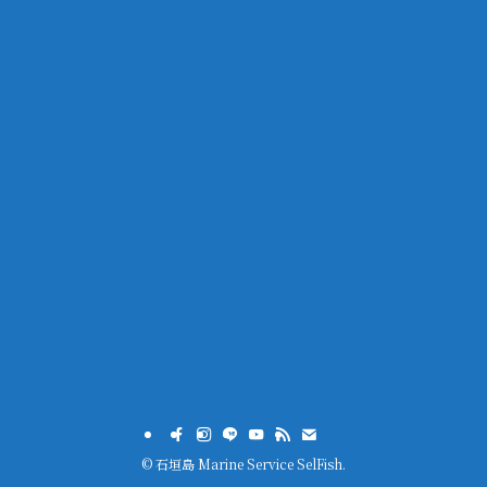
©
石垣島 Marine Service SelFish.