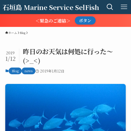
石垣島 Marine Service SelFish
＜緊急のご連絡＞
ボタン
ホーム
Blog
昨日のお天気は何処に行った～
2019
1/12
(>_<)
Blog
news
2019年1月12日