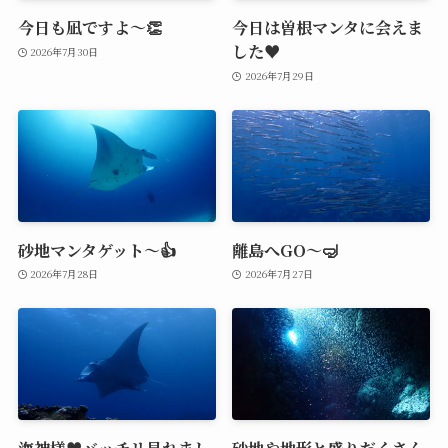
今日も凪ですよ～👏
今日は曽根マンタに会えま
した♥️
2026年7月30日
2026年7月29日
砂地マンタゲット～👍
離島へGO～🤿
2026年7月28日
2026年7月27日
海神様♥️バッチリ見れまし
砂地や地形と盛りだくさん