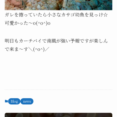
ガレを捲っていたら小さなカサゴ幼魚を見っけ☆
可愛かった～o(^o^)o
明日もカーチバイで南風が強い予報ですが楽しん
で来ま～す＼(^o^)／
Blog
news