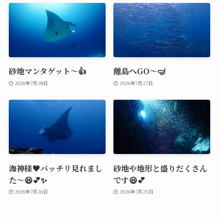
砂地マンタゲット～👍
離島へGO～🤿
2026年7月28日
2026年7月27日
海神様♥️バッチリ見れまし
砂地や地形と盛りだくさん
た～😆💕✨
です😆💕
2026年7月26日
2026年7月25日