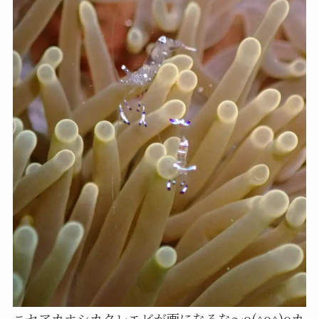
ニセアカホシカクレエビが画になるな～o(^o^)o
カ