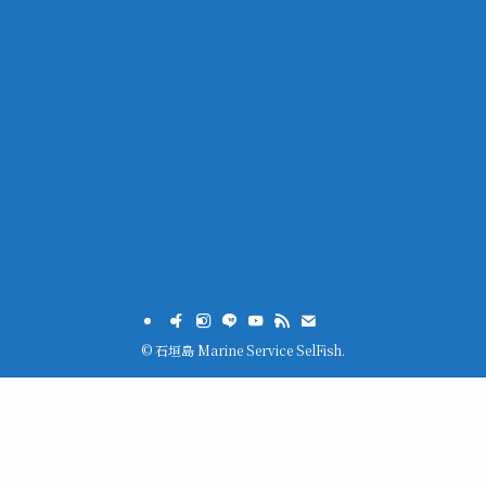
©
石垣島 Marine Service SelFish.