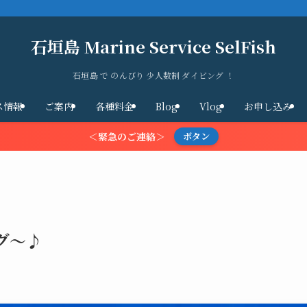
石垣島 Marine Service SelFish
石垣島 で のんびり 少人数制 ダイビング ！
ス情報
ご案内
各種料金
Blog
Vlog
お申し込み
＜緊急のご連絡＞
ボタン
グ～♪