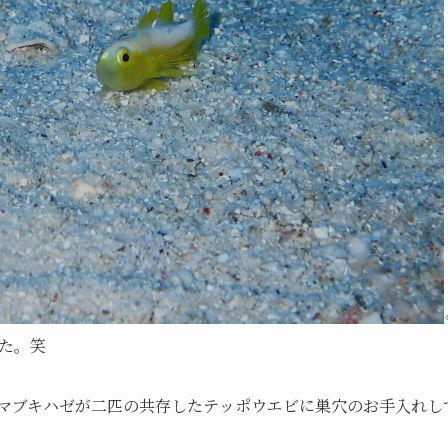
た。笑
マブキハゼが二匹の共存したテッポウエビに巣穴のお手入れし