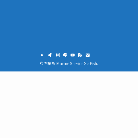
©
石垣島 Marine Service SelFish.