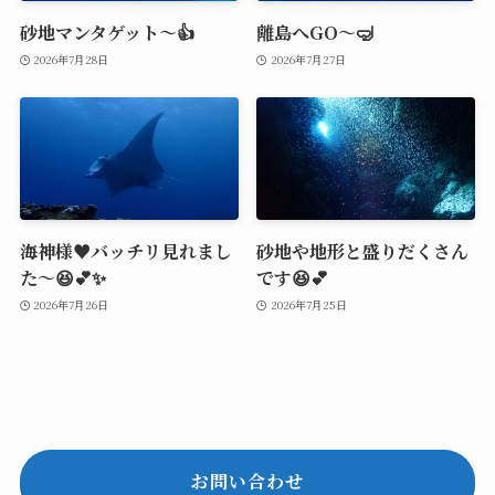
砂地マンタゲット～👍
離島へGO～🤿
2026年7月28日
2026年7月27日
海神様♥️バッチリ見れまし
砂地や地形と盛りだくさん
た～😆💕✨
です😆💕
2026年7月26日
2026年7月25日
お問い合わせ