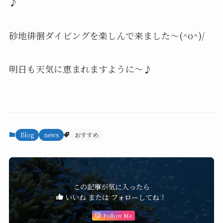
♪
砂地徘徊ダイビングを楽しんで来ました～(^o^)/
明日も天気に恵まれますように～♪
Blog
news
おすすめ
この記事が気に入ったら
いいね または フォローしてね！
Follow Me