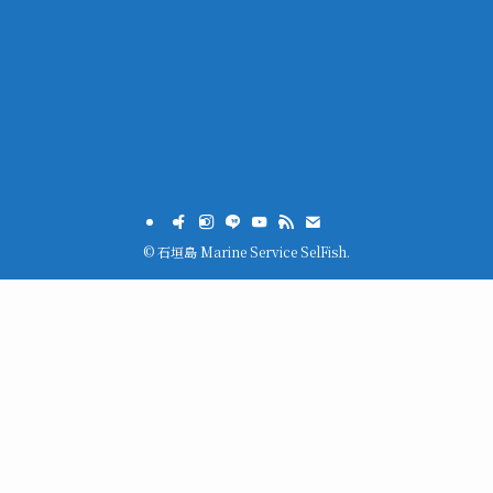
©
石垣島 Marine Service SelFish.