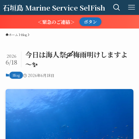
石垣島 Marine Service SelFish
＜緊急のご連絡＞
ボタン
ホーム
Blog
今日は海人祭🛶梅雨明けしますよ
2026
6/18
～✨
Blog
2026年6月18日