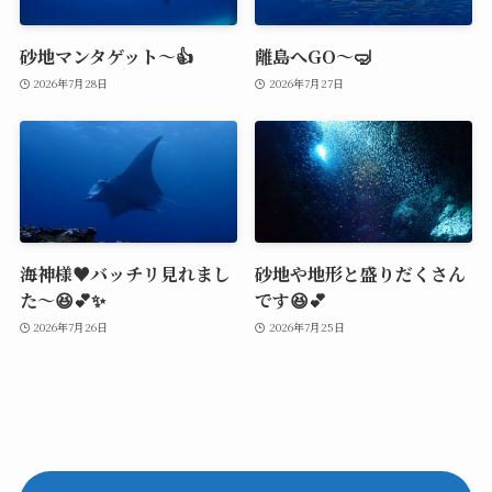
砂地マンタゲット～👍
離島へGO～🤿
2026年7月28日
2026年7月27日
海神様♥️バッチリ見れまし
砂地や地形と盛りだくさん
た～😆💕✨
です😆💕
2026年7月26日
2026年7月25日