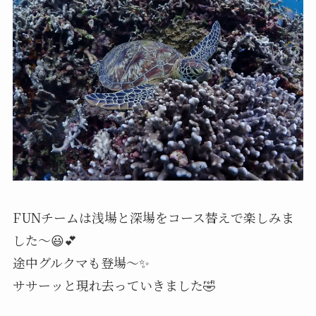
FUNチームは浅場と深場をコース替えで楽しみま
した～😃💕
途中グルクマも登場～✨
ササーッと現れ去っていきました🤣