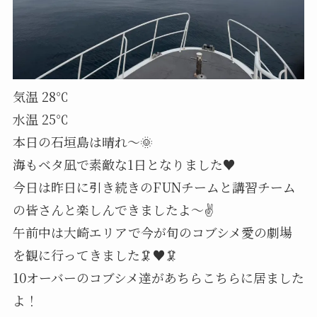
気温 28℃
水温 25℃
本日の石垣島は晴れ～🌞
海もベタ凪で素敵な1日となりました♥️
今日は昨日に引き続きのFUNチームと講習チーム
の皆さんと楽しんできましたよ～✌
午前中は大崎エリアで今が旬のコブシメ愛の劇場
を観に行ってきました🦑♥️🦑
10オーバーのコブシメ達があちらこちらに居ました
よ！