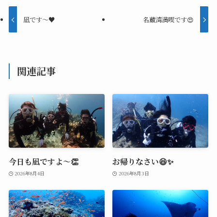
凪です～♥️
名蔵湾満喫です😍
関連記事
今日も凪ですよ～👏
お帰りなさい😆✨
2026年8月4日
2026年8月3日