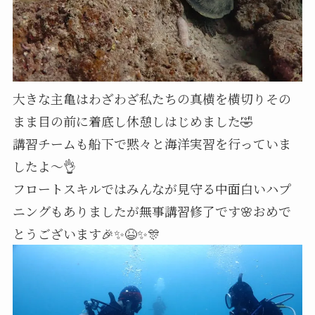
大きな主亀はわざわざ私たちの真横を横切りその
まま目の前に着底し休憩しはじめました🤣
講習チームも船下で黙々と海洋実習を行っていま
したよ～👌
フロートスキルではみんなが見守る中面白いハプ
ニングもありましたが無事講習修了です🌸おめで
とうございます🎉✨😆✨🎊