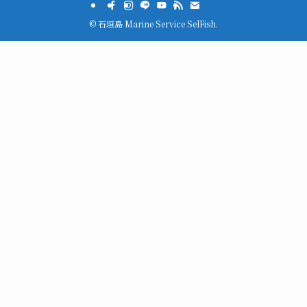
©
石垣島 Marine Service SelFish.