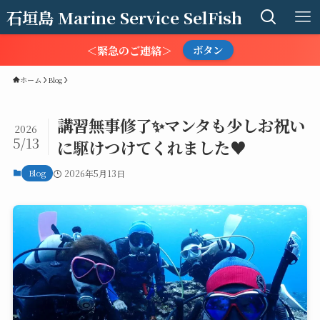
石垣島 Marine Service SelFish
＜緊急のご連絡＞
ボタン
ホーム
Blog
講習無事修了✨マンタも少しお祝い
2026
5/13
に駆けつけてくれました♥️
Blog
2026年5月13日