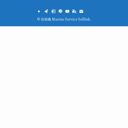
©
石垣島 Marine Service SelFish.