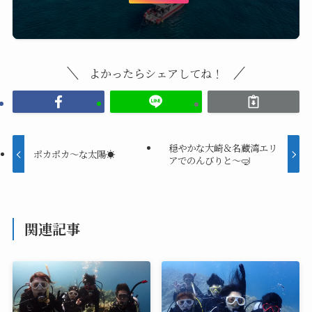
よかったらシェアしてね！
穏やかな大崎＆名蔵湾エリ
ポカポカ～な太陽☀️
アでのんびりと〜🤿
関連記事