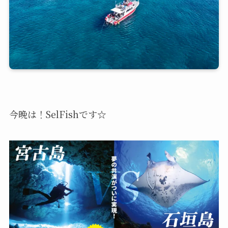
今晩は！SelFishです☆