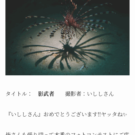
タイトル：
影武者
撮影者：いししさん
『いししさん』
おめでとうございます‼️ヤッタね✨
皆さんも張り切って本番のフォトコンテストにご応