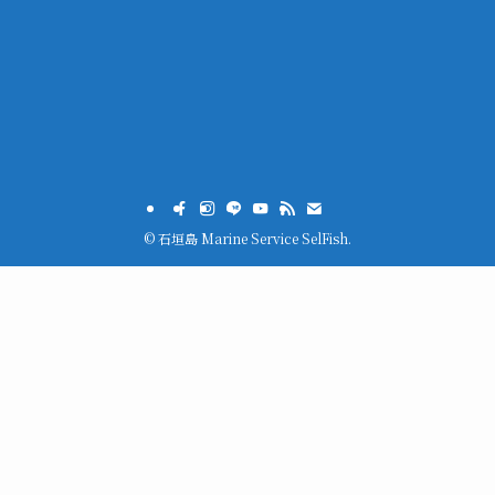
©
石垣島 Marine Service SelFish.