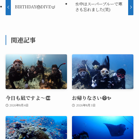
水中はスーパーブルーで寒
BIRTHDAY🎂DIVE🤿
さも忘れました(笑)
関連記事
今日も凪ですよ～👏
お帰りなさい😆✨
2026年8月4日
2026年8月3日