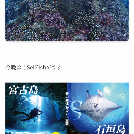
今晩は！SelFishです☆