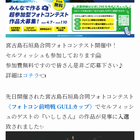
宮古島石垣島合同フォトコンテスト開催中！
セルフィッシュも参加しております🤗
参加費無料ですので皆さん是非ご応募下さい♪
詳細は
コチラ
👈
先日開催された宮古島石垣島合同フォトコンテスト
《フォトコン前哨戦 GULLカップ》
でセルフィッシ
ュのゲストの『いししさん』の
作品が見事に
入選
致されました✨