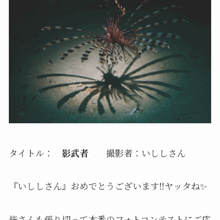
タイトル：
影武者
撮影者：いししさん
『いししさん』
おめでとうございます‼️ヤッタね✨
皆さんも張り切って本番のフォトコンテストにご応