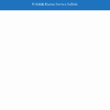
©
石垣島 Marine Service SelFish.