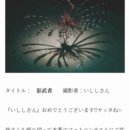
タイトル：
影武者
撮影者：いししさん
『いししさん』
おめでとうございます‼️ヤッタね✨
皆さんも張り切って本番のフォトコンテストにご応