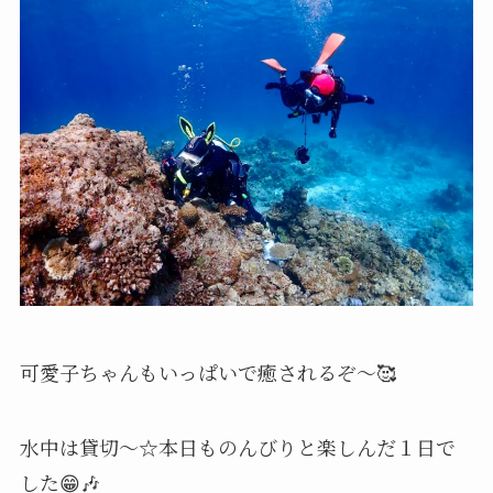
可愛子ちゃんもいっぱいで癒されるぞ〜🥰
水中は貸切〜☆本日ものんびりと楽しんだ１日で
した😁🎶