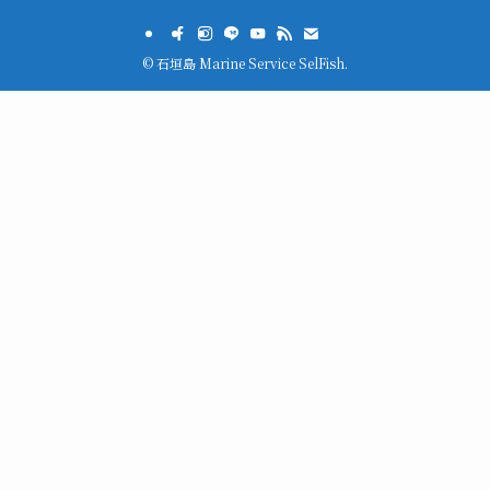
©
石垣島 Marine Service SelFish.