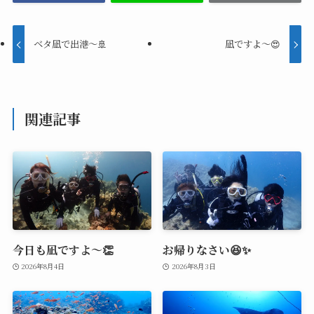
ベタ凪で出港～🚢
凪ですよ～😍
関連記事
今日も凪ですよ～👏
お帰りなさい😆✨
2026年8月4日
2026年8月3日