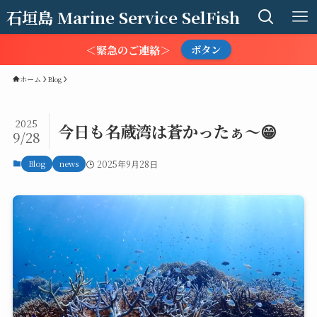
石垣島 Marine Service SelFish
＜緊急のご連絡＞
ボタン
ホーム
Blog
2025
今日も名蔵湾は蒼かったぁ〜😁
9/28
Blog
news
2025年9月28日