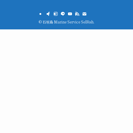
©
石垣島 Marine Service SelFish.