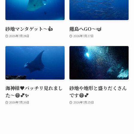
砂地マンタゲット～👍
離島へGO～🤿
2026年7月28日
2026年7月27日
海神様♥️バッチリ見れまし
砂地や地形と盛りだくさん
た～😆💕✨
です😆💕
2026年7月26日
2026年7月25日