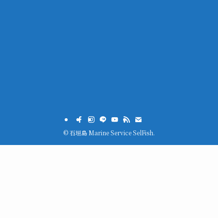
©
石垣島 Marine Service SelFish.