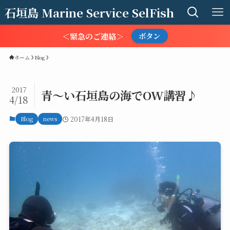
石垣島 Marine Service SelFish
＜緊急のご連絡＞
ボタン
ホーム
Blog
2017
青～い石垣島の海でOW講習♪
4/18
Blog
news
2017年4月18日