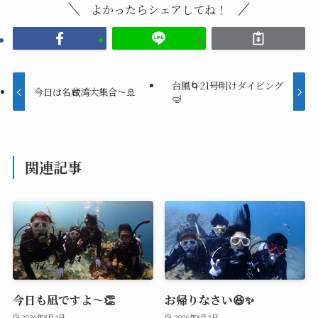
よかったらシェアしてね！
台風🌀21号明けダイビング
今日は名蔵湾大集合～🚢
🤿
関連記事
今日も凪ですよ～👏
お帰りなさい😆✨
2026年8月4日
2026年8月3日