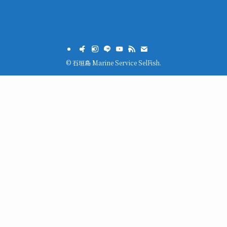
©
石垣島 Marine Service SelFish.