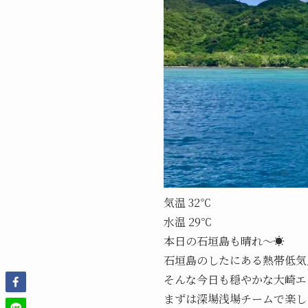
気温 32℃
水温 29℃
本日の石垣島も晴れ～☀
石垣島のしたにある熱帯低気
そんな今日も穏やかな大崎エ
まずは深場浅場チームで楽し