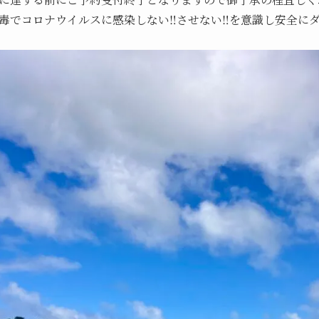
毒でコロナウイルスに感染しない‼️させない‼️を意識し安全に