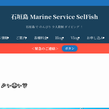
石垣島 Marine Service SelFish
石垣島 で のんびり 少人数制 ダイビング ！
ス情報
ご案内
各種料金
Blog
Vlog
お申し込み
＜緊急のご連絡＞
ボタン
✨😆✨🎊