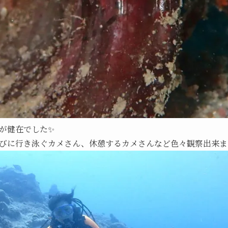
が健在でした✨️
びに行き泳ぐカメさん、休憩するカメさんなど色々観察出来まし