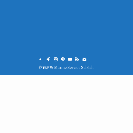
©
石垣島 Marine Service SelFish.