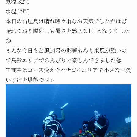
気温 32℃
水温 29℃
本日の石垣島は晴れ時々雨なお天気でしたがほぼ
晴れており陽射しも暑さを感じる1日となりました
😊
そんな今日も台風14号の影響もあり東風が強いの
で島影エリアでのんびりと楽しんできました😆
午前中はコース変えでハナゴイエリアで小さな可愛
い子達を堪能です✨️