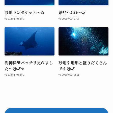
砂地マンタゲット～👍
離島へGO～🤿
2026年7月28日
2026年7月27日
海神様♥️バッチリ見れまし
砂地や地形と盛りだくさん
た～😆💕✨
です😆💕
2026年7月26日
2026年7月25日