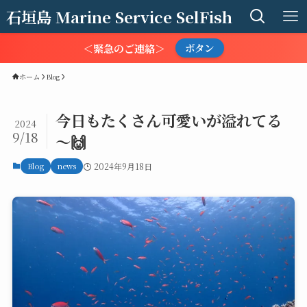
石垣島 Marine Service SelFish
＜緊急のご連絡＞
ボタン
ホーム
Blog
今日もたくさん可愛いが溢れてる
2024
9/18
～🙌
Blog
news
2024年9月18日