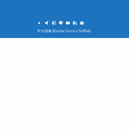
©
石垣島 Marine Service SelFish.