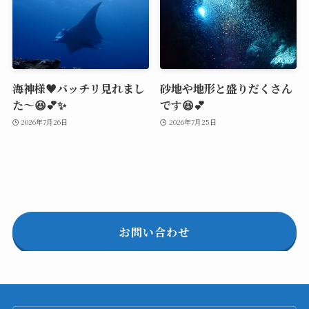
海神様♥️バッチリ見れまし
砂地や地形と盛りだくさん
た～😆💕✨
です😆💕
2026年7月26日
2026年7月25日
お問い合わせ