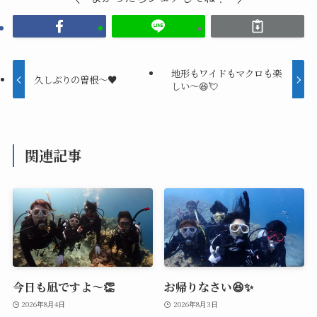
地形もワイドもマクロも楽
久しぶりの曽根～♥
しい～😆💘
関連記事
今日も凪ですよ～👏
お帰りなさい😆✨
2026年8月4日
2026年8月3日