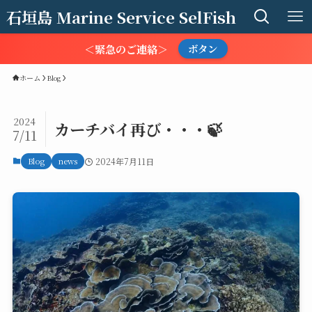
石垣島 Marine Service SelFish
＜緊急のご連絡＞
ボタン
ホーム
Blog
2024
カーチバイ再び・・・🍃
7/11
Blog
news
2024年7月11日