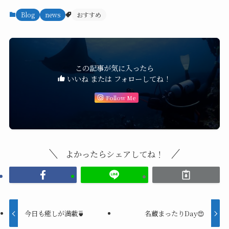
Blog
news
おすすめ
この記事が気に入ったら
いいね または フォローしてね！
Follow Me
よかったらシェアしてね！
今日も癒しが満載🍵
名蔵まったりDay😍