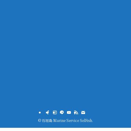
©
石垣島 Marine Service SelFish.