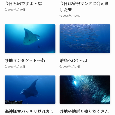
今日も凪ですよ～👏
今日は曽根マンタに会えま
した♥️
2026年7月30日
2026年7月29日
砂地マンタゲット～👍
離島へGO～🤿
2026年7月28日
2026年7月27日
海神様♥️バッチリ見れまし
砂地や地形と盛りだくさん