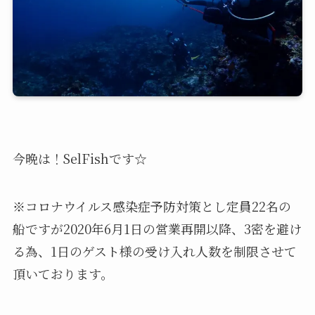
今晩は！SelFishです☆
※コロナウイルス感染症予防対策とし定員22名の
船ですが2020年6月1日の営業再開以降、3密を避け
る為、1日のゲスト様の受け入れ人数を制限させて
頂いております。