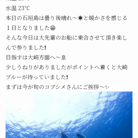
水温 23℃
本日の石垣島は曇り後晴れ～☀️と暖かさを感じる
１日となりました😁
そんな今日は大先輩のお船に乗合させて頂き楽し
んで参りました❗
目指すは大崎方面へ～🚢
少しうねりがありましたがポイントへ着くと大崎
ブルーが待っていました❗
まずは今が旬のコブシメさんにご挨拶～✨