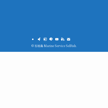
©
石垣島 Marine Service SelFish.