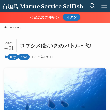
石垣島 Marine Service SelFish
＜緊急のご連絡＞
ボタン
ホーム
Blog
2024
コブシメ❗熱い恋のバトル～💘
4/01
Blog
news
2024年4月1日