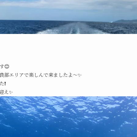
す😊
良部エリアで楽しんで来ましたよ～✨
た❗
迎え✨