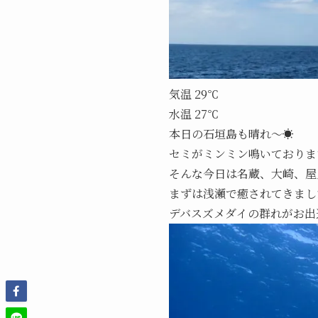
気温 29℃
水温 27℃
本日の石垣島も晴れ～☀️
セミがミンミン鳴いておりま
そんな今日は名蔵、大崎、屋
まずは浅瀬で癒されてきまし
デバスズメダイの群れがお出