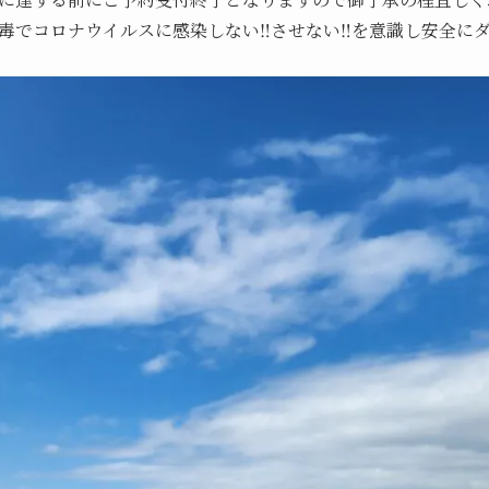
毒でコロナウイルスに感染しない‼️させない‼️を意識し安全に