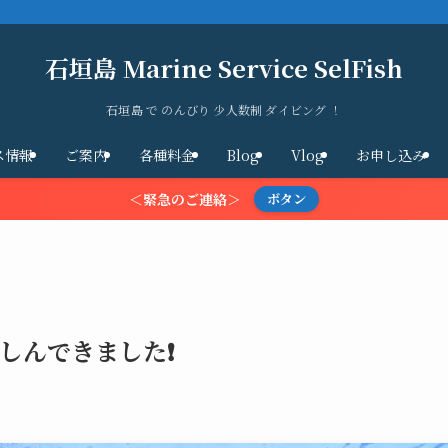
石垣島 Marine Service SelFish
石垣島 で のんびり 少人数制 ダイビング ！
ス情報
ご案内
各種料金
Blog
Vlog
お申し込み
＜緊急のご連絡＞
ボタン
しんできました❗