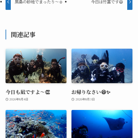
黒島の砂地でまったり～☺️
今日は竹富です😃
関連記事
今日も凪ですよ～👏
お帰りなさい😆✨
2026年8月4日
2026年8月3日