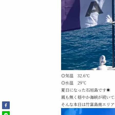
◎気温 32.6℃
◎水温 29℃
夏日になった石垣島です☀️
風も無く穏やか海峡が続いて
そんな本日は竹富島南エリア