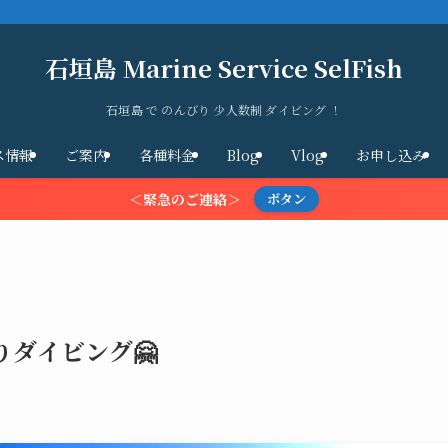
石垣島 Marine Service SelFish
石垣島 で のんびり 少人数制 ダイビング ！
ス情報
ご案内
各種料金
Blog
Vlog
お申し込み
＜緊急のご連絡＞
ボタン
りダイビング🤗