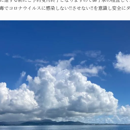
毒でコロナウイルスに感染しない‼️させない‼️を意識し安全に