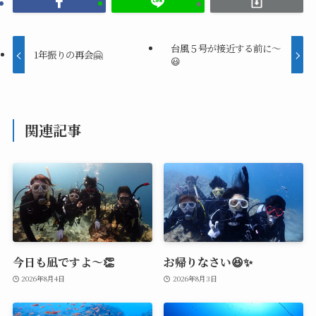
台風５号が接近する前に〜
1年振りの再会🤗
😃
関連記事
今日も凪ですよ～👏
お帰りなさい😆✨
2026年8月4日
2026年8月3日