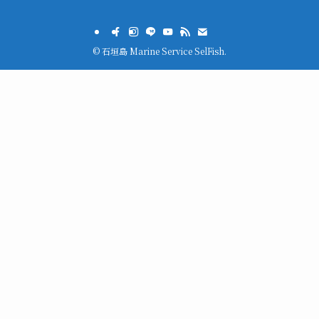
©
石垣島 Marine Service SelFish.