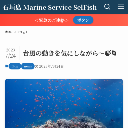
石垣島 Marine Service SelFish
＜緊急のご連絡＞
ボタン
ホーム
Blog
2023
台風の動きを気にしながら～🍃🌀
7/24
Blog
news
2023年7月24日