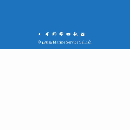
©
石垣島 Marine Service SelFish.