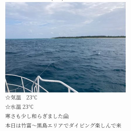
☆気温 23℃
☆水温 23℃
寒さも少し和らぎました🤗
本日は竹富〜黒島エリアでダイビング楽しんで来