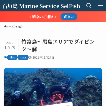
石垣島 Marine Service SelFish
＜緊急のご連絡＞
ボタン
ホーム
Blog
竹富島〜黒島エリアでダイビン
2022
12/29
グ〜🤗
Blog
news
2022年12月29日