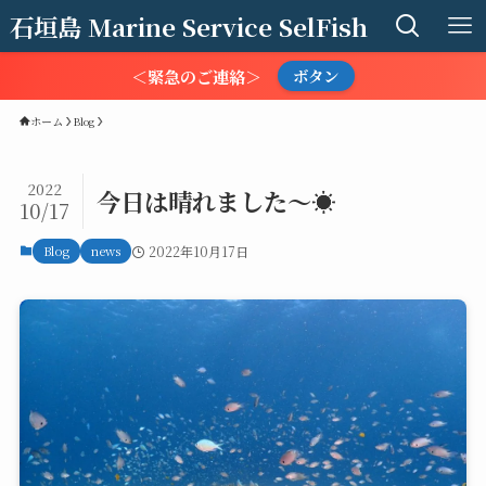
石垣島 Marine Service SelFish
＜緊急のご連絡＞
ボタン
ホーム
Blog
2022
今日は晴れました～☀️
10/17
Blog
news
2022年10月17日