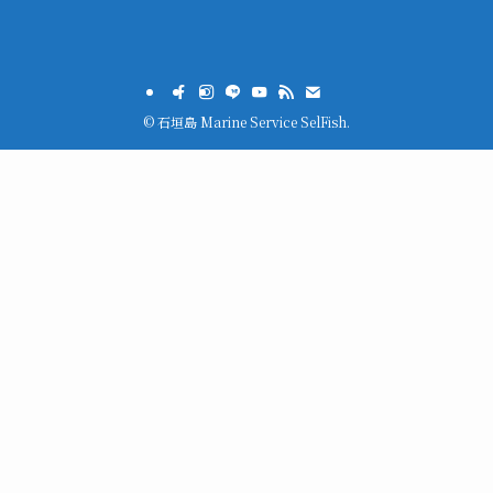
©
石垣島 Marine Service SelFish.