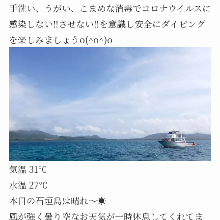
手洗い、うがい、こまめな消毒でコロナウイルスに
感染しない‼️させない‼️を意識し安全にダイビング
を楽しみましょうo(^o^)o
気温 31℃
水温 27℃
本日の石垣島は晴れ～☀️
風が強く曇り空なお天気が一時休息してくれてま