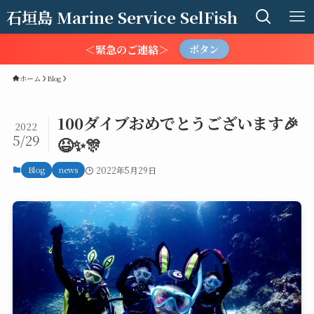
石垣島 Marine Service SelFish
＜緊急のご連絡＞
ボタン
ホーム
Blog
100ダイブおめでとうございます🎉
2022
5/29
😆✨🎊
Blog
news
2022年5月29日