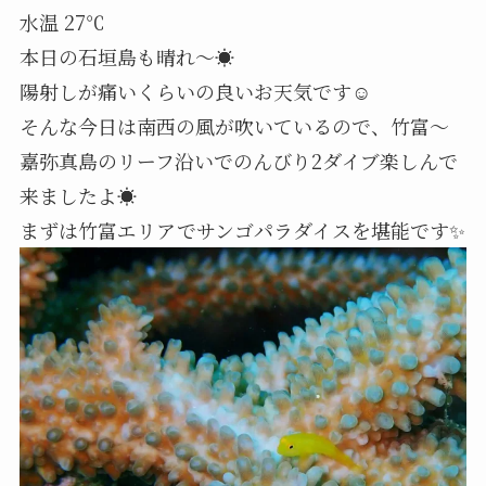
水温 27℃
本日の石垣島も晴れ～☀️
陽射しが痛いくらいの良いお天気です☺️
そんな今日は南西の風が吹いているので、竹富～
嘉弥真島のリーフ沿いでのんびり2ダイブ楽しんで
来ましたよ☀️
まずは竹富エリアでサンゴパラダイスを堪能です✨