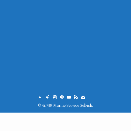
©
石垣島 Marine Service SelFish.