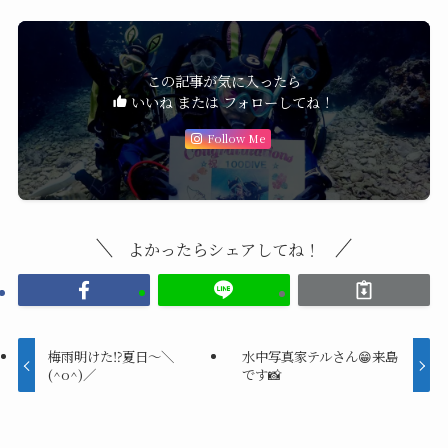
この記事が気に入ったら
いいね または フォローしてね！
Follow Me
よかったらシェアしてね！
梅雨明けた⁉️夏日〜＼
水中写真家テルさん😁来島
(^o^)／
です📸