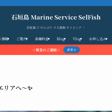
石垣島 Marine Service SelFish
石垣島 で のんびり 少人数制 ダイビング ！
ス情報
ご案内
各種料金
Blog
Vlog
お申し込み
＜緊急のご連絡＞
ボタン
エリアへ～✨