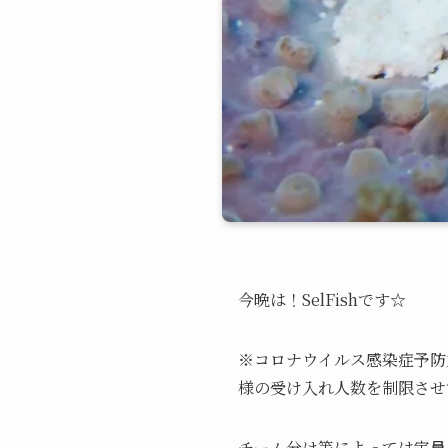
今晩は！SelFishです☆
※コロナウイルス感染症予防対
様の受け入れ人数を制限させ
チーム分け等によっては定員