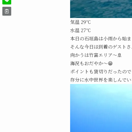
気温 29℃
水温 27℃
本日の石垣島は小雨から始ま
そんな今日は到着のゲストさ
向かうは竹富エリア～🚢
海況もおだやか～😁
ポイントも貸切りだったので
存分に水中世界を楽しんでい