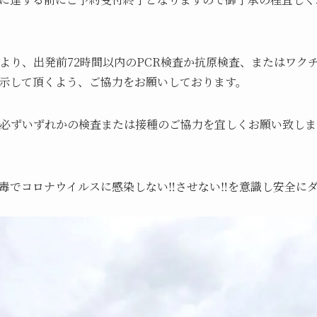
日より、出発前72時間以内のPCR検査か抗原検査、またはワク
示して頂くよう、ご協力をお願いしております。
、必ずいずれかの検査または接種のご協力を宜しくお願い致しま
毒でコロナウイルスに感染しない‼️させない‼️を意識し安全に