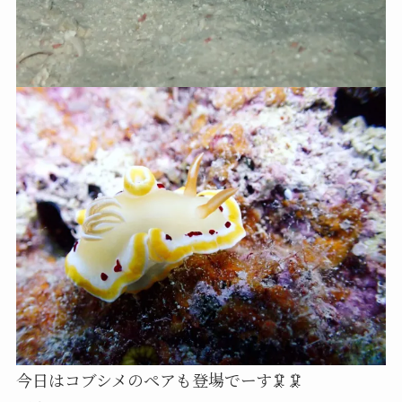
今日はコブシメのペアも登場でーす🦑🦑