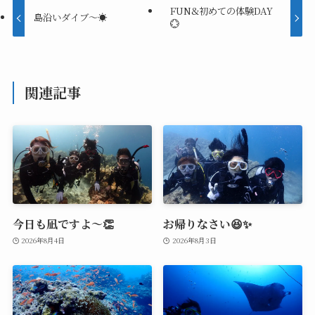
FUN&初めての体験DAY
島沿いダイブ～☀️
💮
関連記事
今日も凪ですよ～👏
お帰りなさい😆✨
2026年8月4日
2026年8月3日