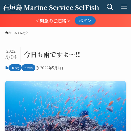
石垣島 Marine Service SelFish
＜緊急のご連絡＞
ボタン
ホーム
Blog
2022
今日も雨ですよ～‼️
5/04
Blog
news
2022年5月4日