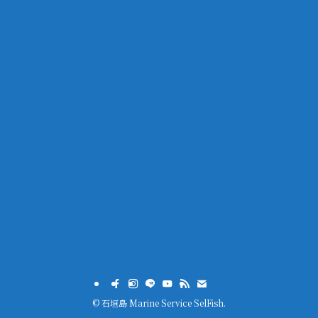
©
石垣島 Marine Service SelFish.