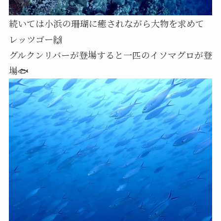
続いては小浜の珊瑚に癒されながら大物を求めて
レッツゴー🙌
グルクンリバーが登場すると一匹のイソマグロが登
場🐟️