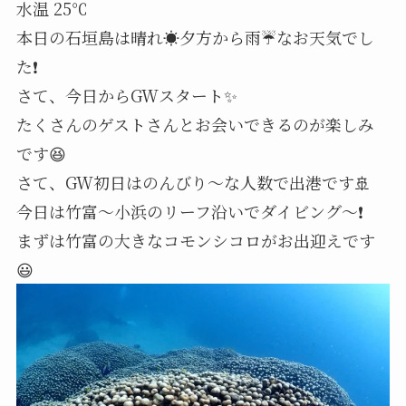
水温 25℃
本日の石垣島は晴れ☀️夕方から雨☔なお天気でし
た❗
さて、今日からGWスタート✨
たくさんのゲストさんとお会いできるのが楽しみ
です😆
さて、GW初日はのんびり～な人数で出港です🚢
今日は竹富～小浜のリーフ沿いでダイビング～❗
まずは竹富の大きなコモンシコロがお出迎えです
😃