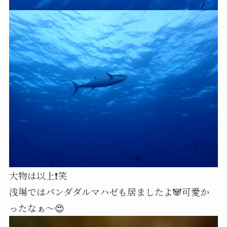
大物は以上❗笑
浅場ではパンダダルマハゼも居ましたよ🐼可愛か
ったなぁ～😍