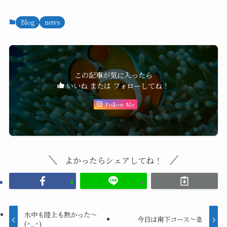
Blog
news
この記事が気に入ったら
いいね または フォローしてね！
Follow Me
よかったらシェアしてね！
水中も陸上も熱かった〜
今日は南下コース～🚢
(^_^)