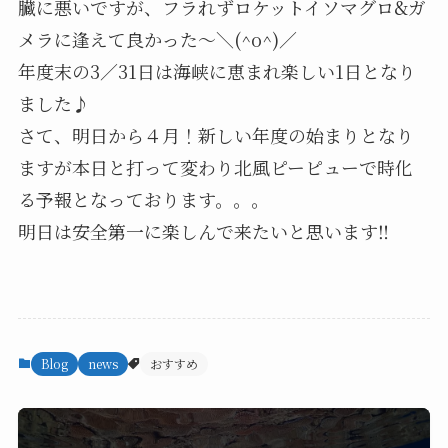
臓に悪いですが、フラれずロケットイソマグロ&ガ
メラに逢えて良かった〜＼(^o^)／
年度末の3／31日は海峡に恵まれ楽しい1日となり
ました♪
さて、明日から４月！新しい年度の始まりとなり
ますが本日と打って変わり北風ピーピューで時化
る予報となっております。。。
明日は安全第一に楽しんで来たいと思います‼️
Blog
news
おすすめ