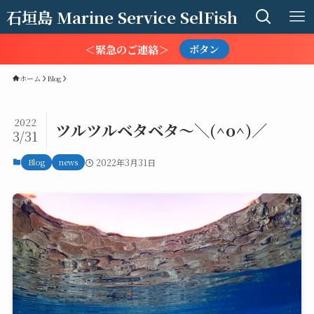
石垣島 Marine Service SelFish
＜緊急のご連絡＞
ボタン
ホーム
Blog
2022
ツルツルベタベタ〜＼(^o^)／
3/31
Blog
news
2022年3月31日