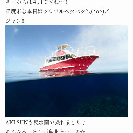
明日からは４月ですね〜‼️
年度末な本日はツルツルベタベタ＼(^o^)／
ジャン‼️
AKI SUNも反水面で撮れました♪
そんな本日は石垣島北上コース☆