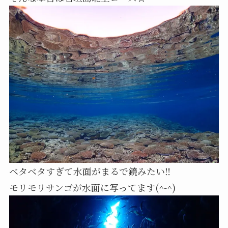
ベタベタすぎて水面がまるで鏡みたい‼️
モリモリサンゴが水面に写ってます(^-^)