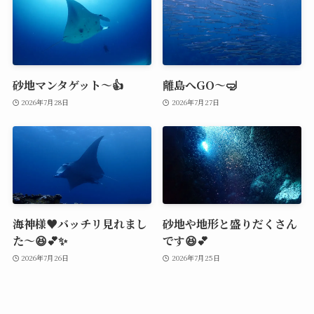
砂地マンタゲット～👍
離島へGO～🤿
2026年7月28日
2026年7月27日
海神様♥️バッチリ見れまし
砂地や地形と盛りだくさん
た～😆💕✨
です😆💕
2026年7月26日
2026年7月25日