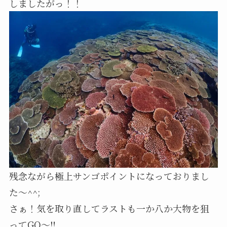
しましたがっ！！
残念ながら極上サンゴポイントになっておりまし
た〜^^;
さぁ！気を取り直してラストも一か八か大物を狙
ってGO〜‼️