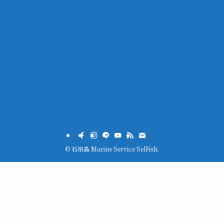
©
石垣島 Marine Service SelFish.