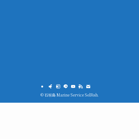
©
石垣島 Marine Service SelFish.