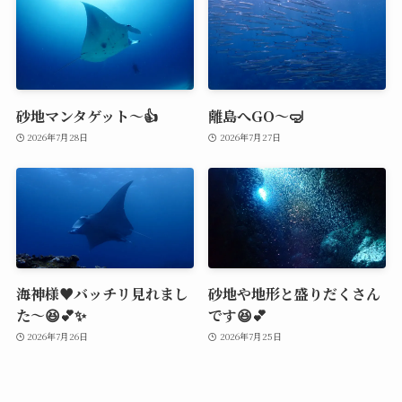
砂地マンタゲット～👍
離島へGO～🤿
2026年7月28日
2026年7月27日
海神様♥️バッチリ見れまし
砂地や地形と盛りだくさん
た～😆💕✨
です😆💕
2026年7月26日
2026年7月25日