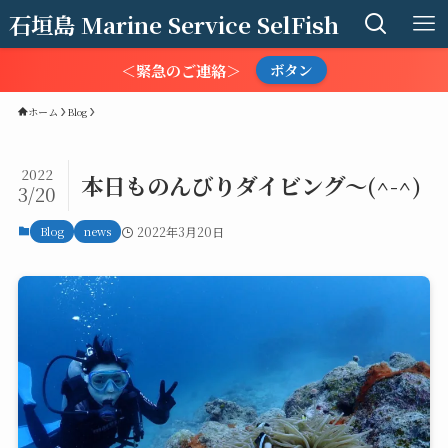
石垣島 Marine Service SelFish
＜緊急のご連絡＞
ボタン
ホーム
Blog
2022
本日ものんびりダイビング〜(^-^)
3/20
Blog
news
2022年3月20日