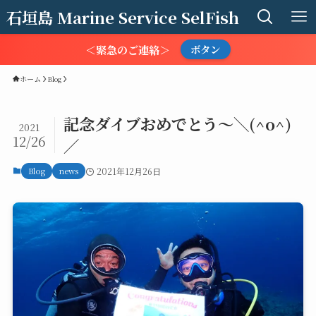
石垣島 Marine Service SelFish
＜緊急のご連絡＞
ボタン
ホーム
Blog
記念ダイブおめでとう〜＼(^o^)
2021
12/26
／
Blog
news
2021年12月26日