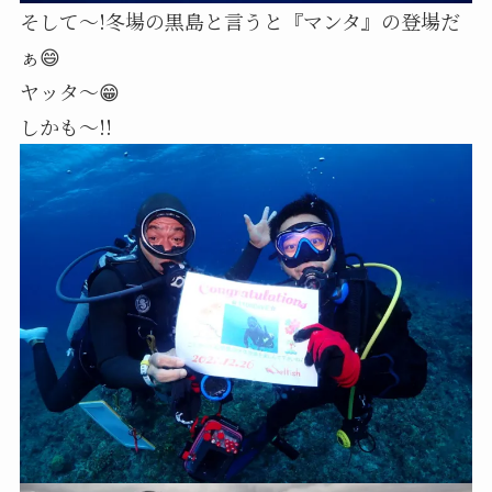
そして〜!冬場の黒島と言うと『マンタ』の登場だ
ぁ😄
ヤッタ～😁
しかも〜!!