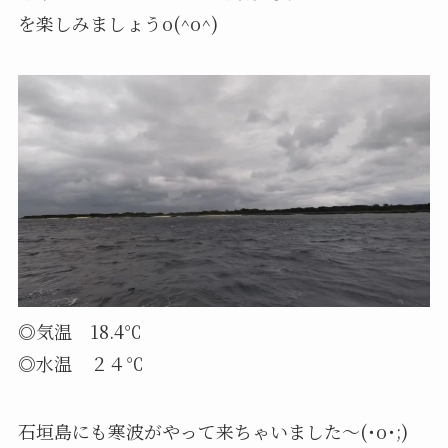
を楽しみましょうo(^o^)
◎気温 18.4℃
◎水温 ２４℃
石垣島にも寒波がやって来ちゃいました〜(･o･;)