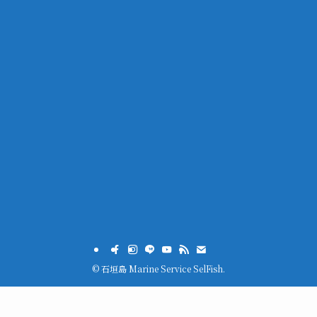
©
石垣島 Marine Service SelFish.