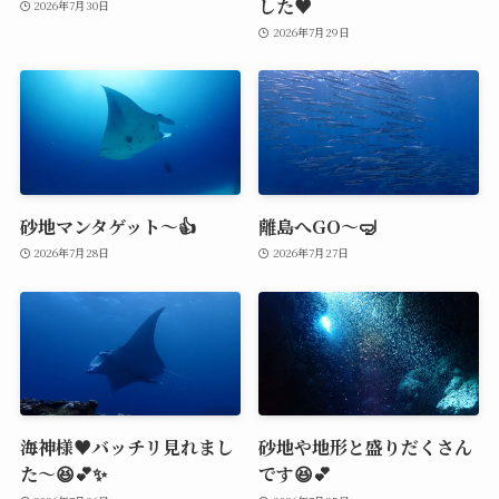
した♥️
2026年7月30日
2026年7月29日
砂地マンタゲット～👍
離島へGO～🤿
2026年7月28日
2026年7月27日
海神様♥️バッチリ見れまし
砂地や地形と盛りだくさん
た～😆💕✨
です😆💕