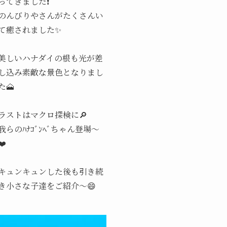
ってきました❗
のんびりやさんがたくさんい
て癒されました✨
美しいハナダイの根も光が差
し込み素敵な景色となりまし
た🗻
ラストはマクロ探検に🔎
我らのﾊﾅｺﾞﾝﾍﾞちゃん登場～
❤️
キュンキュンした後も引き続
き小さな子達をご紹介～😄