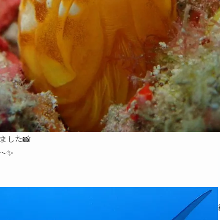
ました📸
～✨