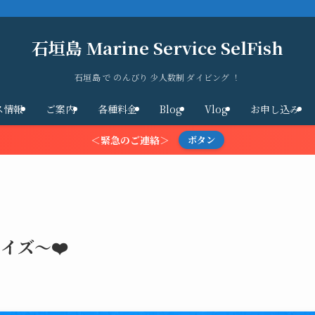
石垣島 Marine Service SelFish
石垣島 で のんびり 少人数制 ダイビング ！
ス情報
ご案内
各種料金
Blog
Vlog
お申し込み
＜緊急のご連絡＞
ボタン
イズ～❤️